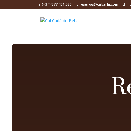
(+34) 877 401 530
reservas@calcarla.com
R