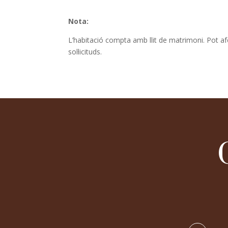
Nota:
L’habitació compta amb llit de matrimoni. Pot afeg
sol·licituds.