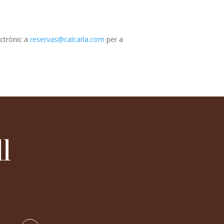
ectrònic a
reservas@calcarla.com
per a
l