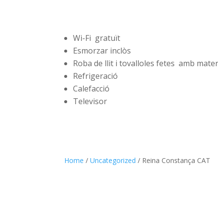
Wi-Fi gratuït
Esmorzar inclòs
Roba de llit i tovalloles fetes amb mater
Refrigeració
Calefacció
Televisor
Home
/
Uncategorized
/ Reina Constança CAT