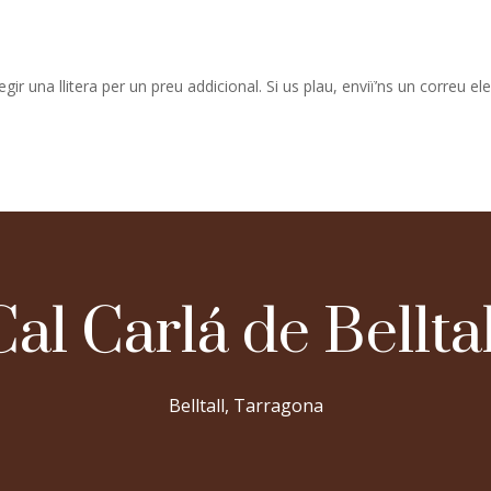
ir una llitera per un preu addicional. Si us plau, enviï’ns un correu el
Cal Carlá de Belltal
Belltall, Tarragona