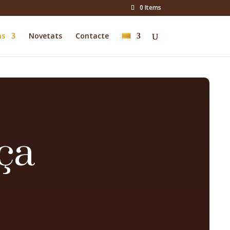
0 Items
ns
Novetats
Contacte
ça